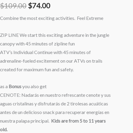
$
109.00
$
74.00
Cenote
Bonus
Combine the most exciting activities. Feel Extreme
Adults
cantidad
ZIP LINE We start this exciting adventure in the jungle
canopy with 45 minutes of zipline fun
ATV’s Individual Continue with 45 minutes of
adrenaline-fueled excitement on our ATVs on trails
created for maximum fun and safety.
as a
Bonus
you also get
CENOTE: Nadarás en nuestro refrescante cenote y sus
aguas cristalinas y disfrutarás de 2 tirolesas acuáticas
antes de un delicioso snack para recuperar energías en
nuestra palapa principal.
Kids are from 5 to 11 years
old.