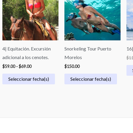
desde
$59.00
hasta
$69.00
4| Equitación. Excursión
Snorkeling Tour Puerto
16
adicional a los cenotes.
Morelos
$
11
$
59.00
-
$
69.00
$
150.00
Seleccionar fecha(s)
Seleccionar fecha(s)