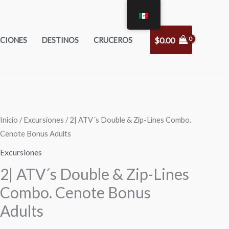
$
0.00
CIONES
DESTINOS
CRUCEROS
2|
Inicio
/
Excursiones
/ 2| ATV´s Double & Zip-Lines Combo.
Original
Current
Cenote Bonus Adults
ATV
price
price
´s
Excursiones
Double
was:
is:
2| ATV´s Double & Zip-Lines
&
Combo. Cenote Bonus
$109.00.
$74.00.
Zip-
Adults
Lines
Combo.