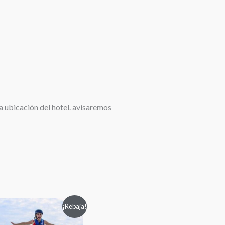
a ubicación del hotel. avisaremos
Original
Current
¡Rebaja!
price
price
was:
is: