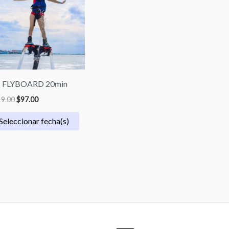
$119.00.
$97.00.
| FLYBOARD 20min
9.00
$
97.00
Seleccionar fecha(s)