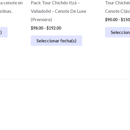
 a cenote en
Pack Tour Chichén Itzá –
Tour Chichén
olinas.
Valladolid – Cenote De Luxe
Cenote Clás
(Premiere)
$
90.00
-
$
150
$
98.00
-
$
192.00
)
Seleccion
Seleccionar fecha(s)
Best Combination Pric