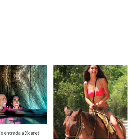
Rango
Rango
de
de
precios:
precios:
desde
desde
$50.00
$59.00
hasta
hasta
$110.00
$69.00
de entrada a Xcaret