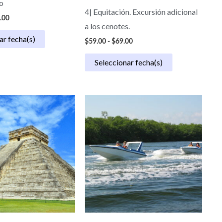
o
4| Equitación. Excursión adicional
.00
a los cenotes.
ar fecha(s)
$
59.00
-
$
69.00
Seleccionar fecha(s)
Rango
de
precios:
desde
$90.00
hasta
$150.00