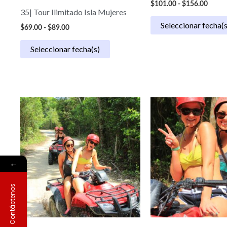
$
101.00
-
$
156.00
35| Tour Ilimitado Isla Mujeres
Seleccionar fecha(s
$
69.00
-
$
89.00
Seleccionar fecha(s)
Rango
Rango
de
de
precios:
precios:
desde
desde
$49.00
$49.50
hasta
hasta
$69.00
$74.00
←
Contáctenos