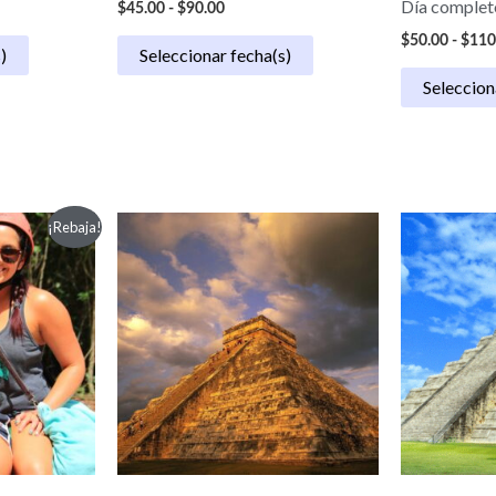
Día complet
$
45.00
-
$
90.00
$
50.00
-
$
110
)
Seleccionar fecha(s)
Seleccion
Rango
¡Rebaja!
de
precios:
desde
$98.00
hasta
$192.00