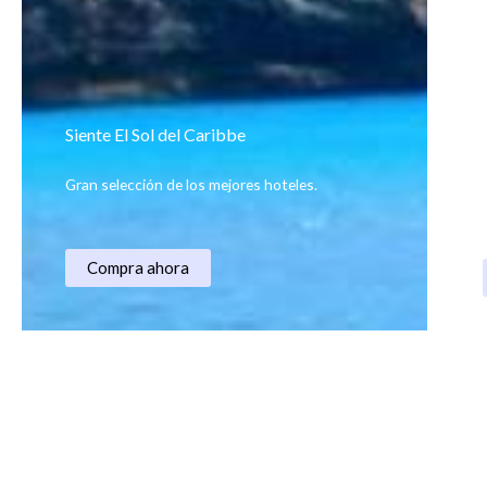
Ala
Siente El Sol del Caribbe
el c
Gran selección de los mejores hoteles.
Compra ahora