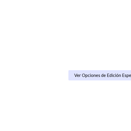
Edición Es
Nos hemos tomado el tiempo
ofertas únicas o condiciones
Ofrecemos ofertas de opera
actividades, hoteles, trasla
Consideramos por experiencia
precio e inclusiones.
Ver Opciones de Edición Espe