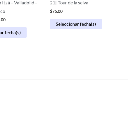
 Itzá – Valladolid –
21| Tour de la selva
ico
$
75.00
.00
Seleccionar fecha(s)
ar fecha(s)
e & Quality