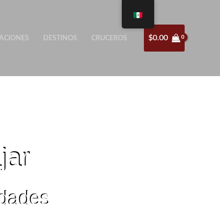
$
0.00
ACIONES
DESTINOS
CRUCEROS
jar
idades