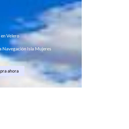
 en Velero
a Navegación Isla Mujeres
pra ahora