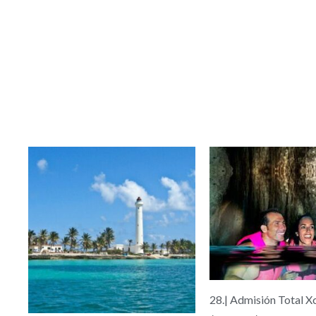
Rango
Rango
de
de
precios:
precio
desde
desde
$69.00
$101.
hasta
hasta
$89.00
$156.
28.| Admisión Total X